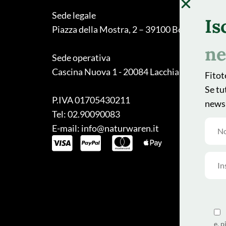
Sede legale
Is
Piazza della Mostra, 2 – 39100 Bolzano
ne
Sede operativa
Cascina Nuova 1 - 20084 Lacchiarella (MI)
Fitot
Se tu
P.IVA 01705430211
newsl
Tel: 02.90090083
E-mail: info@naturwaren.it
e, 