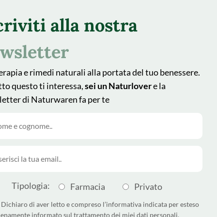
Rimedi
criviti alla nostra
Piante
Natur Blog
wsletter
Shop
erapia e rimedi naturali alla portata del tuo benessere.
Area farmacisti
tto questo ti interessa,
sei un Naturlover
e la
Recedere dal contratto qui
etter di Naturwaren fa per te
Follow us
Tipologia:
Farmacia
Privato
Dichiaro di aver letto e compreso l’informativa indicata per esteso
pienamente informato sul trattamento dei miei dati personali,