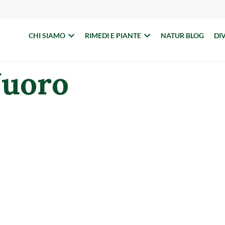
CHI SIAMO
RIMEDI E PIANTE
NATUR BLOG
DI
uoro
ETRO OVODDA SAS
 FARMAVITA SINISC
NESU