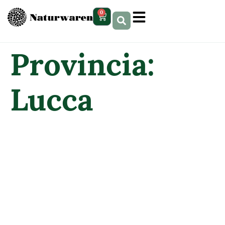
contenuto
0
Provincia:
Lucca
FARMACIA
MALAGRINO
PICCINNI SRL