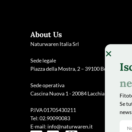
About Us
Naturwaren Italia Srl
Sede legale
Is
Piazza della Mostra, 2 – 39100 Bolzano
ne
Sede operativa
Cascina Nuova 1 - 20084 Lacchiarella (MI)
Fitot
Se tu
P.IVA 01705430211
newsl
Tel: 02.90090083
E-mail: info@naturwaren.it