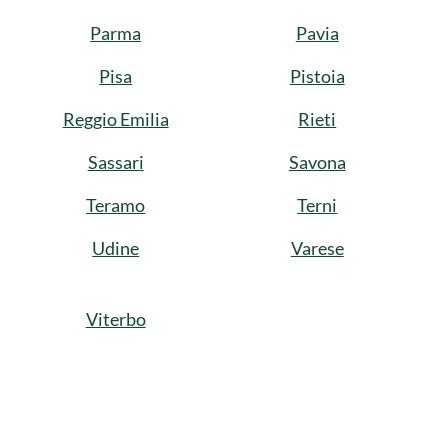
Parma
Pavia
Pisa
Pistoia
Reggio Emilia
Rieti
Sassari
Savona
Teramo
Terni
Udine
Varese
Viterbo