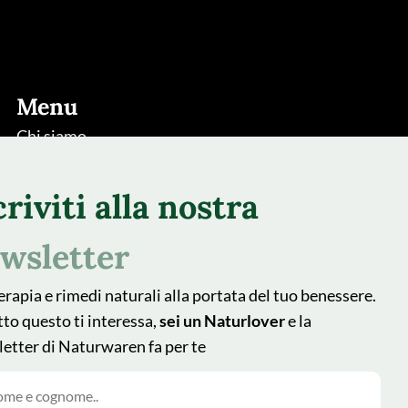
Menu
Chi siamo
Rimedi
criviti alla nostra
Piante
Natur Blog
wsletter
Shop
erapia e rimedi naturali alla portata del tuo benessere.
Area farmacisti
tto questo ti interessa,
sei un Naturlover
e la
Recedere dal contratto qui
etter di Naturwaren fa per te
Follow us