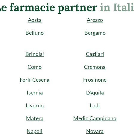
Le farmacie partner
in Ital
Aosta
Arezzo
Belluno
Bergamo
Brindisi
Cagliari
Como
Cremona
Forlì-Cesena
Frosinone
Isernia
L'Aquila
Livorno
Lodi
Matera
Medio Campidano
Napoli
Novara