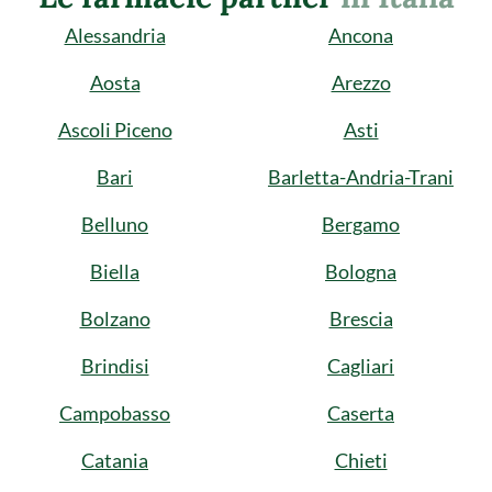
Alessandria
Ancona
Aosta
Arezzo
Ascoli Piceno
Asti
Bari
Barletta-Andria-Trani
Belluno
Bergamo
Biella
Bologna
Bolzano
Brescia
Brindisi
Cagliari
Campobasso
Caserta
Catania
Chieti