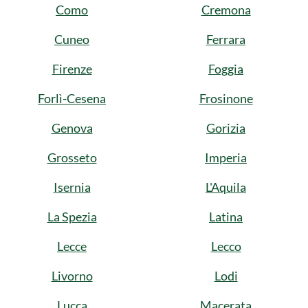
Como
Cremona
Cuneo
Ferrara
Firenze
Foggia
Forlì-Cesena
Frosinone
Genova
Gorizia
Grosseto
Imperia
Isernia
L'Aquila
La Spezia
Latina
Lecce
Lecco
Livorno
Lodi
Lucca
Macerata