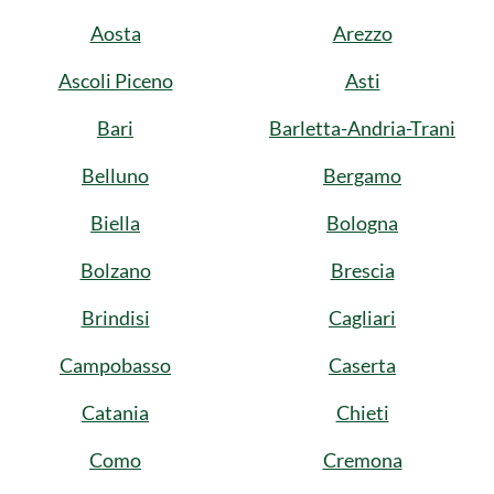
Aosta
Arezzo
Ascoli Piceno
Asti
Bari
Barletta-Andria-Trani
Belluno
Bergamo
Biella
Bologna
Bolzano
Brescia
Brindisi
Cagliari
Campobasso
Caserta
Catania
Chieti
Como
Cremona