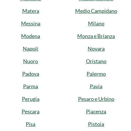
Matera
Medio Campidano
Messina
Milano
Modena
Monza e Brianza
Napoli
Novara
Nuoro
Oristano
Padova
Palermo
Parma
Pavia
Perugia
Pesaro e Urbino
Pescara
Piacenza
Pisa
Pistoia