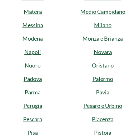
Matera
Medio Campidano
Messina
Milano
Modena
Monza e Brianza
Napoli
Novara
Nuoro
Oristano
Padova
Palermo
Parma
Pavia
Perugia
Pesaro e Urbino
Pescara
Piacenza
Pisa
Pistoia