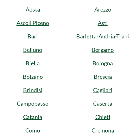
Aosta
Arezzo
Ascoli Piceno
Asti
Bari
Barletta-Andria-Trani
Belluno
Bergamo
Biella
Bologna
Bolzano
Brescia
Brindisi
Cagliari
Campobasso
Caserta
Catania
Chieti
Como
Cremona