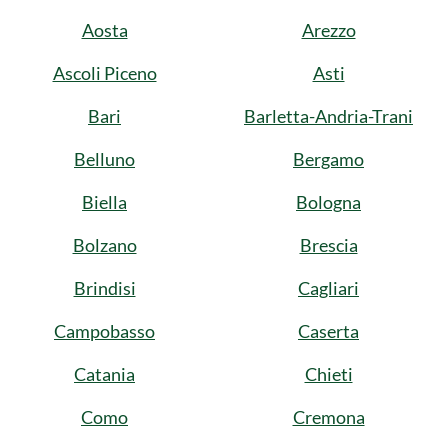
Aosta
Arezzo
Ascoli Piceno
Asti
Bari
Barletta-Andria-Trani
Belluno
Bergamo
Biella
Bologna
Bolzano
Brescia
Brindisi
Cagliari
Campobasso
Caserta
Catania
Chieti
Como
Cremona