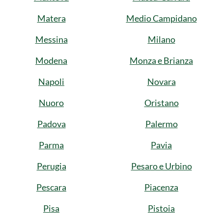
Matera
Medio Campidano
Messina
Milano
Modena
Monza e Brianza
Napoli
Novara
Nuoro
Oristano
Padova
Palermo
Parma
Pavia
Perugia
Pesaro e Urbino
Pescara
Piacenza
Pisa
Pistoia