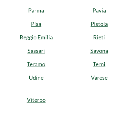
Parma
Pavia
Pisa
Pistoia
Reggio Emilia
Rieti
Sassari
Savona
Teramo
Terni
Udine
Varese
Viterbo