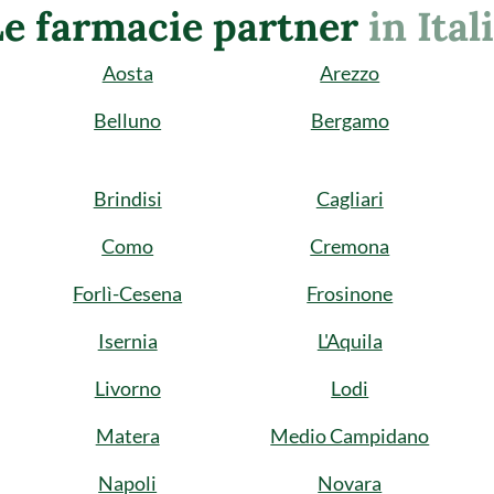
Le farmacie partner
in Ital
Aosta
Arezzo
Belluno
Bergamo
Brindisi
Cagliari
Como
Cremona
Forlì-Cesena
Frosinone
Isernia
L'Aquila
Livorno
Lodi
Matera
Medio Campidano
Napoli
Novara