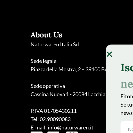
About Us
Naturwaren Italia Srl
Sede legale
Is
Piazza della Mostra, 2 – 39100 Bolzano
ne
Sede operativa
Cascina Nuova 1 - 20084 Lacchiarella (MI)
Fitot
Se tu
P.IVA 01705430211
newsl
Tel: 02.90090083
E-mail: info@naturwaren.it