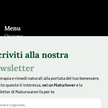
Menu
Chi siamo
Rimedi
criviti alla nostra
Piante
Natur Blog
wsletter
Shop
erapia e rimedi naturali alla portata del tuo benessere.
Area farmacisti
tto questo ti interessa,
sei un Naturlover
e la
Recedere dal contratto qui
etter di Naturwaren fa per te
Follow us