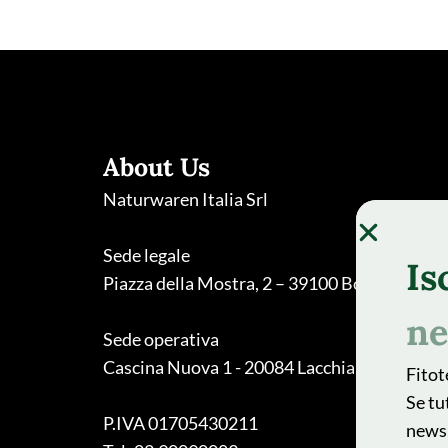
About Us
Naturwaren Italia Srl
Sede legale
Is
Piazza della Mostra, 2 – 39100 Bolzano
ne
Sede operativa
Cascina Nuova 1 - 20084 Lacchiarella (MI)
Fitot
Se tu
P.IVA 01705430211
newsl