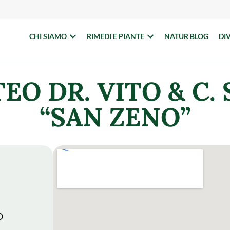
CHI SIAMO
RIMEDI E PIANTE
NATUR BLOG
DI
O DR. VITO & C. 
“SAN ZENO”
O