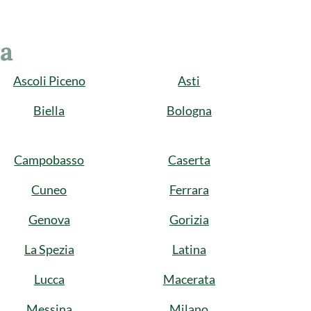
ia
Ascoli Piceno
Asti
Biella
Bologna
Campobasso
Caserta
Cuneo
Ferrara
Genova
Gorizia
La Spezia
Latina
Lucca
Macerata
Messina
Milano