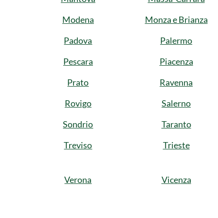
Modena
Monza e Brianza
Padova
Palermo
Pescara
Piacenza
Prato
Ravenna
Rovigo
Salerno
Sondrio
Taranto
Treviso
Trieste
Verona
Vicenza