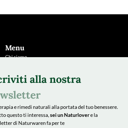
Menu
Chi siamo
Rimedi
criviti alla nostra
Piante
Natur Blog
wsletter
Shop
erapia e rimedi naturali alla portata del tuo benessere.
Area farmacisti
tto questo ti interessa,
sei un Naturlover
e la
Recedere dal contratto qui
etter di Naturwaren fa per te