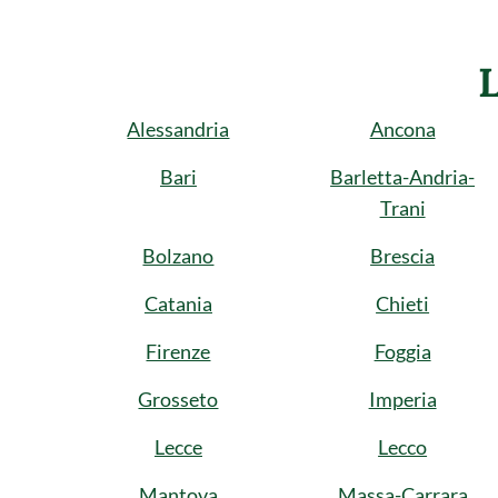
Alessandria
Ancona
Bari
Barletta-Andria-
Trani
Bolzano
Brescia
Catania
Chieti
Firenze
Foggia
Grosseto
Imperia
Lecce
Lecco
Mantova
Massa-Carrara