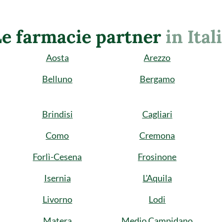
Le farmacie partner
in Ital
Aosta
Arezzo
Belluno
Bergamo
Brindisi
Cagliari
Como
Cremona
Forlì-Cesena
Frosinone
Isernia
L'Aquila
Livorno
Lodi
Matera
Medio Campidano