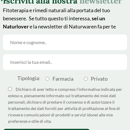
Iscriviti alla nostra
newsletter
Fitoterapia e rimedi naturali alla portata del tuo
benessere. Se tutto questo ti interessa,
sei un
Naturlover
e la newsletter di Naturwaren fa per te
© 2025 - Naturwaren Italia
This site is protected by
Srl
reCAPTCHA and the Google
Tipologia:
Farmacia
Privato
Made by
Argoserv by
Privacy Policy
and
Terms of
Sandhills Italy
Service
apply.
Dichiaro di aver letto e compreso l’informativa indicata per
esteso e, pienamente informato sul trattamento dei miei dati
Come differenziare i pack
personali, dichiaro di prestare il consenso e di autorizzare il
Dichiarazione di Accessibilità
trattamento dei dati forniti per attività di profilazione al fine di
ricevere comunicazioni di prodotti e servizi idonei alle mie
Privacy policy
preferenze e stile di vita.
Cookie policy