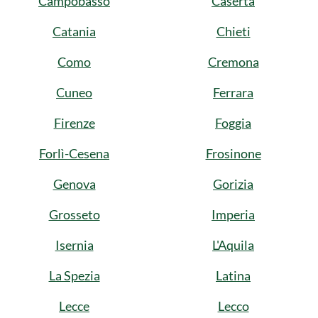
Campobasso
Caserta
Catania
Chieti
Como
Cremona
Cuneo
Ferrara
Firenze
Foggia
Forlì-Cesena
Frosinone
Genova
Gorizia
Grosseto
Imperia
Isernia
L'Aquila
La Spezia
Latina
Lecce
Lecco