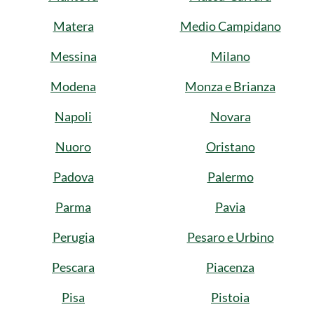
Matera
Medio Campidano
Messina
Milano
Modena
Monza e Brianza
Napoli
Novara
Nuoro
Oristano
Padova
Palermo
Parma
Pavia
Perugia
Pesaro e Urbino
Pescara
Piacenza
Pisa
Pistoia