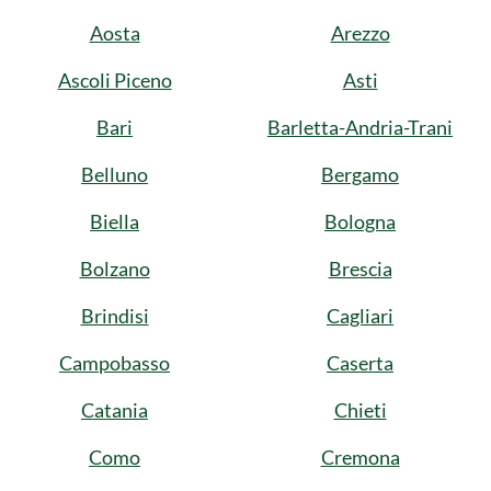
Aosta
Arezzo
Ascoli Piceno
Asti
Bari
Barletta-Andria-Trani
Belluno
Bergamo
Biella
Bologna
Bolzano
Brescia
Brindisi
Cagliari
Campobasso
Caserta
Catania
Chieti
Como
Cremona