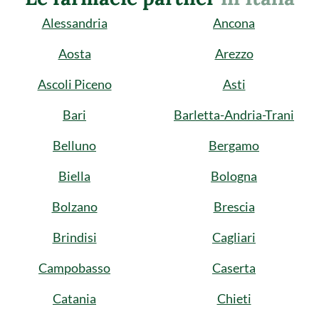
Alessandria
Ancona
Aosta
Arezzo
Ascoli Piceno
Asti
Bari
Barletta-Andria-Trani
Belluno
Bergamo
Biella
Bologna
Bolzano
Brescia
Brindisi
Cagliari
Campobasso
Caserta
Catania
Chieti