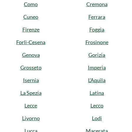
Como
Cremona
Cuneo
Ferrara
Firenze
Foggia
Forlì-Cesena
Frosinone
Genova
Gorizia
Grosseto
Imperia
Isernia
L'Aquila
La Spezia
Latina
Lecce
Lecco
Livorno
Lodi
Lucca
Macerata