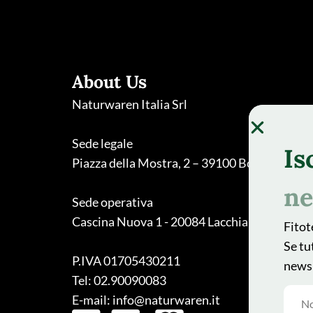
About Us
Naturwaren Italia Srl
Sede legale
Is
Piazza della Mostra, 2 – 39100 Bolzano
ne
Sede operativa
Cascina Nuova 1 - 20084 Lacchiarella (MI)
Fitot
Se tu
P.IVA 01705430211
newsl
Tel: 02.90090083
E-mail: info@naturwaren.it