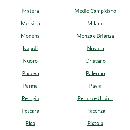
Matera
Medio Campidano
Messina
Milano
Modena
Monza e Brianza
Napoli
Novara
Nuoro
Oristano
Padova
Palermo
Parma
Pavia
Perugia
Pesaro e Urbino
Pescara
Piacenza
Pisa
Pistoia