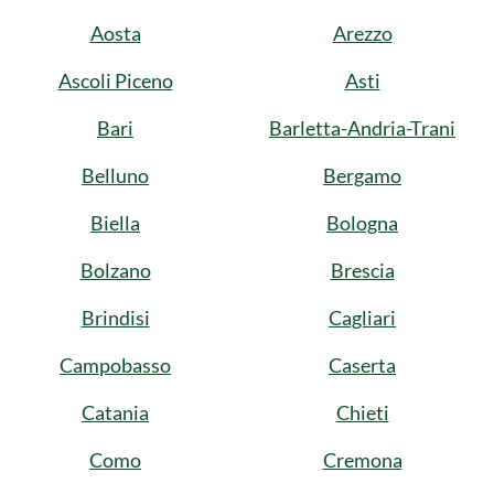
Aosta
Arezzo
Ascoli Piceno
Asti
Bari
Barletta-Andria-Trani
Belluno
Bergamo
Biella
Bologna
Bolzano
Brescia
Brindisi
Cagliari
Campobasso
Caserta
Catania
Chieti
Como
Cremona