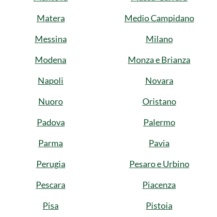
Matera
Medio Campidano
Messina
Milano
Modena
Monza e Brianza
Napoli
Novara
Nuoro
Oristano
Padova
Palermo
Parma
Pavia
Perugia
Pesaro e Urbino
Pescara
Piacenza
Pisa
Pistoia