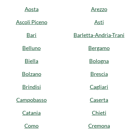
Aosta
Arezzo
Ascoli Piceno
Asti
Bari
Barletta-Andria-Trani
Belluno
Bergamo
Biella
Bologna
Bolzano
Brescia
Brindisi
Cagliari
Campobasso
Caserta
Catania
Chieti
Como
Cremona