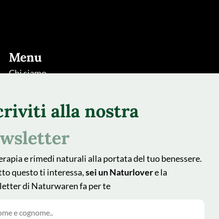
Menu
Chi siamo
Rimedi
criviti alla nostra
Piante
Natur Blog
wsletter
Shop
erapia e rimedi naturali alla portata del tuo benessere.
Area farmacisti
tto questo ti interessa,
sei un Naturlover
e la
Recedere dal contratto qui
etter di Naturwaren fa per te
Follow us