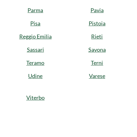
Parma
Pavia
Pisa
Pistoia
Reggio Emilia
Rieti
Sassari
Savona
Teramo
Terni
Udine
Varese
Viterbo