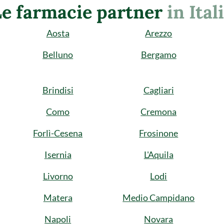
Le farmacie partner
in Ital
Aosta
Arezzo
Belluno
Bergamo
Brindisi
Cagliari
Como
Cremona
Forlì-Cesena
Frosinone
Isernia
L'Aquila
Livorno
Lodi
Matera
Medio Campidano
Napoli
Novara