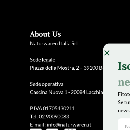
About Us
Naturwaren Italia Srl
Sede legale
Is
Piazza della Mostra, 2 – 39100 Bolzano
ne
Sede operativa
Cascina Nuova 1 - 20084 Lacchiarella (MI)
Fitot
Se tu
P.IVA 01705430211
newsl
Tel: 02.90090083
E-mail: info@naturwaren.it