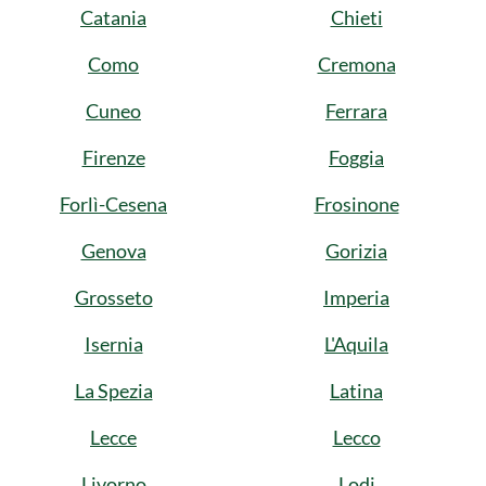
Catania
Chieti
Como
Cremona
Cuneo
Ferrara
Firenze
Foggia
Forlì-Cesena
Frosinone
Genova
Gorizia
Grosseto
Imperia
Isernia
L'Aquila
La Spezia
Latina
Lecce
Lecco
Livorno
Lodi