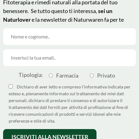
Fitoterapia e rimedi naturali alla portata del tuo
benessere. Se tutto questo ti interessa,
sei un
Naturlover
e la newsletter di Naturwaren fa per te
© 2025 - Naturwaren Italia
This site is protected by
Srl
reCAPTCHA and the Google
Tipologia:
Farmacia
Privato
Made by
Argoserv by
Privacy Policy
and
Terms of
Sandhills Italy
Service
apply.
Dichiaro di aver letto e compreso l’informativa indicata per
esteso e, pienamente informato sul trattamento dei miei dati
Come differenziare i pack
personali, dichiaro di prestare il consenso e di autorizzare il
Dichiarazione di Accessibilità
trattamento dei dati forniti per attività di profilazione al fine di
ricevere comunicazioni di prodotti e servizi idonei alle mie
Privacy policy
preferenze e stile di vita.
Cookie policy
Termini e condizioni