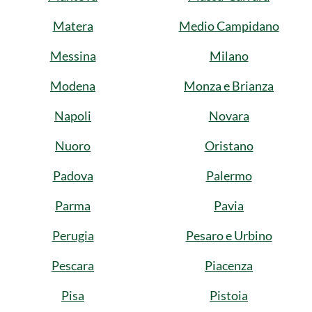
Matera
Medio Campidano
Messina
Milano
Modena
Monza e Brianza
Napoli
Novara
Nuoro
Oristano
Padova
Palermo
Parma
Pavia
Perugia
Pesaro e Urbino
Pescara
Piacenza
Pisa
Pistoia