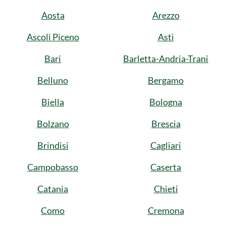
Aosta
Arezzo
Ascoli Piceno
Asti
Bari
Barletta-Andria-Trani
Belluno
Bergamo
Biella
Bologna
Bolzano
Brescia
Brindisi
Cagliari
Campobasso
Caserta
Catania
Chieti
Como
Cremona