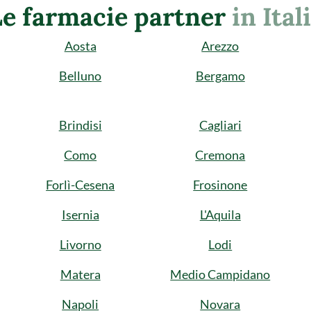
Le farmacie partner
in Ital
Aosta
Arezzo
Belluno
Bergamo
Brindisi
Cagliari
Como
Cremona
Forlì-Cesena
Frosinone
Isernia
L'Aquila
Livorno
Lodi
Matera
Medio Campidano
Napoli
Novara