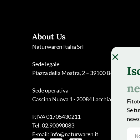
About Us
Naturwaren Italia Srl
Sede legale
Is
Piazza della Mostra, 2 – 39100 Bolzano
ne
Sede operativa
Cascina Nuova 1 - 20084 Lacchiarella (MI)
Fitot
Se tu
P.IVA 01705430211
newsl
Tel: 02.90090083
E-mail: info@naturwaren.it