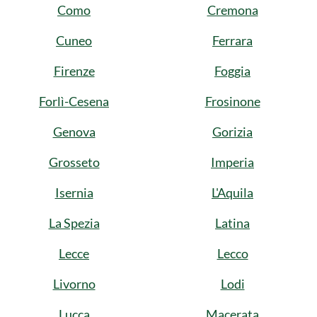
Como
Cremona
Cuneo
Ferrara
Firenze
Foggia
Forlì-Cesena
Frosinone
Genova
Gorizia
Grosseto
Imperia
Isernia
L'Aquila
La Spezia
Latina
Lecce
Lecco
Livorno
Lodi
Lucca
Macerata