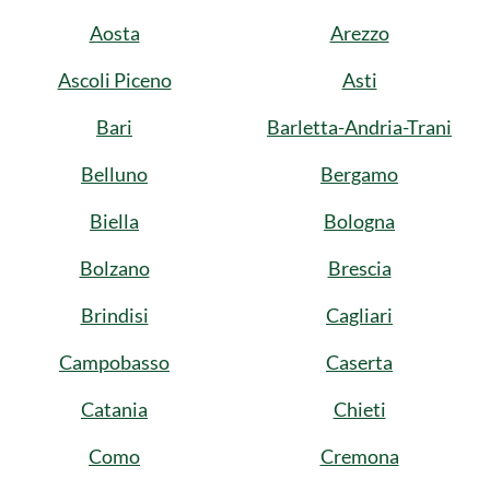
Aosta
Arezzo
Ascoli Piceno
Asti
Bari
Barletta-Andria-Trani
Belluno
Bergamo
Biella
Bologna
Bolzano
Brescia
Brindisi
Cagliari
Campobasso
Caserta
Catania
Chieti
Como
Cremona