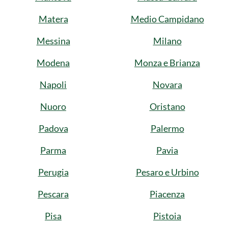
Matera
Medio Campidano
Messina
Milano
Modena
Monza e Brianza
Napoli
Novara
Nuoro
Oristano
Padova
Palermo
Parma
Pavia
Perugia
Pesaro e Urbino
Pescara
Piacenza
Pisa
Pistoia