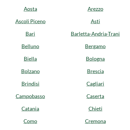
Aosta
Arezzo
Ascoli Piceno
Asti
Bari
Barletta-Andria-Trani
Belluno
Bergamo
Biella
Bologna
Bolzano
Brescia
Brindisi
Cagliari
Campobasso
Caserta
Catania
Chieti
Como
Cremona