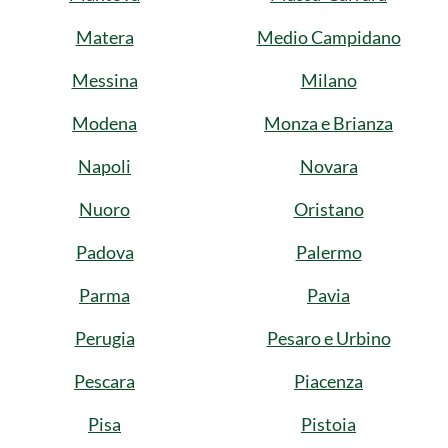
Matera
Medio Campidano
Messina
Milano
Modena
Monza e Brianza
Napoli
Novara
Nuoro
Oristano
Padova
Palermo
Parma
Pavia
Perugia
Pesaro e Urbino
Pescara
Piacenza
Pisa
Pistoia