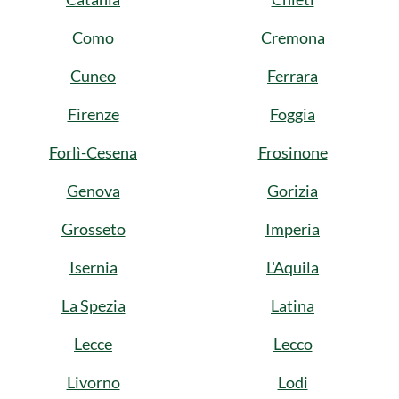
Como
Cremona
Cuneo
Ferrara
Firenze
Foggia
Forlì-Cesena
Frosinone
Genova
Gorizia
Grosseto
Imperia
Isernia
L'Aquila
La Spezia
Latina
Lecce
Lecco
Livorno
Lodi