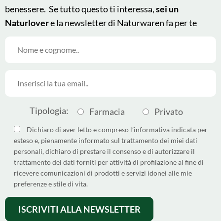
benessere. Se tutto questo ti interessa,
sei un
Naturlover
e la newsletter di Naturwaren fa per te
© 2025 - Naturwaren Italia
This site is protected by
Srl
reCAPTCHA and the Google
Tipologia:
Farmacia
Privato
Made by
Argoserv by
Privacy Policy
and
Terms of
Sandhills Italy
Service
apply.
Dichiaro di aver letto e compreso l’informativa indicata per
esteso e, pienamente informato sul trattamento dei miei dati
Come differenziare i pack
personali, dichiaro di prestare il consenso e di autorizzare il
Dichiarazione di Accessibilità
trattamento dei dati forniti per attività di profilazione al fine di
ricevere comunicazioni di prodotti e servizi idonei alle mie
Privacy policy
preferenze e stile di vita.
Cookie policy
Termini e condizioni
Politica su Resi e Rimborsi