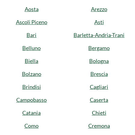
Aosta
Arezzo
Ascoli Piceno
Asti
Bari
Barletta-Andria-Trani
Belluno
Bergamo
Biella
Bologna
Bolzano
Brescia
Brindisi
Cagliari
Campobasso
Caserta
Catania
Chieti
Como
Cremona