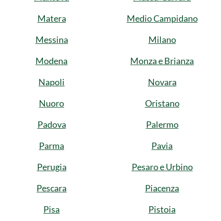
Matera
Medio Campidano
Messina
Milano
Modena
Monza e Brianza
Napoli
Novara
Nuoro
Oristano
Padova
Palermo
Parma
Pavia
Perugia
Pesaro e Urbino
Pescara
Piacenza
Pisa
Pistoia