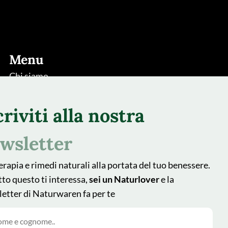
Menu
Chi siamo
Rimedi
criviti alla nostra
Piante
Natur Blog
wsletter
Shop
erapia e rimedi naturali alla portata del tuo benessere.
Area farmacisti
tto questo ti interessa,
sei un Naturlover
e la
Recedere dal contratto qui
etter di Naturwaren fa per te
Follow us