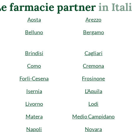
Le farmacie partner
in Ital
Aosta
Arezzo
Belluno
Bergamo
Brindisi
Cagliari
Como
Cremona
Forlì-Cesena
Frosinone
Isernia
L'Aquila
Livorno
Lodi
Matera
Medio Campidano
Napoli
Novara