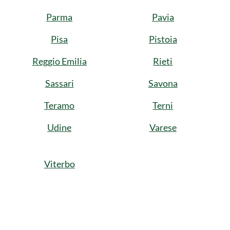
Parma
Pavia
Pisa
Pistoia
Reggio Emilia
Rieti
Sassari
Savona
Teramo
Terni
Udine
Varese
Viterbo