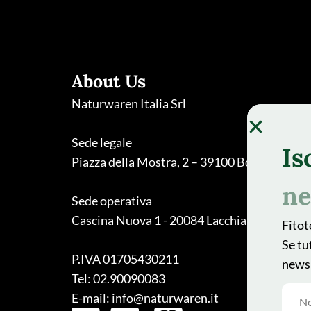
About Us
Naturwaren Italia Srl
Sede legale
Is
Piazza della Mostra, 2 – 39100 Bolzano
ne
Sede operativa
Cascina Nuova 1 - 20084 Lacchiarella (MI)
Fitot
Se tu
P.IVA 01705430211
newsl
Tel: 02.90090083
E-mail: info@naturwaren.it