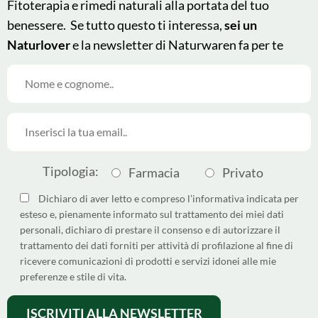
Fitoterapia e rimedi naturali alla portata del tuo
benessere. Se tutto questo ti interessa,
sei un
Naturlover
e la newsletter di Naturwaren fa per te
© 2025 - Naturwaren Italia
This site is protected by
Srl
reCAPTCHA and the Google
Tipologia:
Farmacia
Privato
Made by
Argoserv by
Privacy Policy
and
Terms of
Sandhills Italy
Service
apply.
Dichiaro di aver letto e compreso l’informativa indicata per
esteso e, pienamente informato sul trattamento dei miei dati
Come differenziare i pack
personali, dichiaro di prestare il consenso e di autorizzare il
Dichiarazione di Accessibilità
trattamento dei dati forniti per attività di profilazione al fine di
ricevere comunicazioni di prodotti e servizi idonei alle mie
Privacy policy
preferenze e stile di vita.
Cookie policy
Termini e condizioni