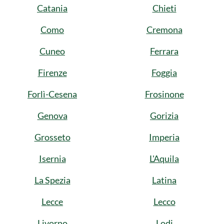
Catania
Chieti
Como
Cremona
Cuneo
Ferrara
Firenze
Foggia
Forlì-Cesena
Frosinone
Genova
Gorizia
Grosseto
Imperia
Isernia
L'Aquila
La Spezia
Latina
Lecce
Lecco
Livorno
Lodi