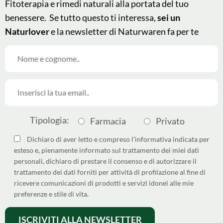
Fitoterapia e rimedi naturali alla portata del tuo
benessere. Se tutto questo ti interessa,
sei un
Naturlover
e la newsletter di Naturwaren fa per te
© 2025 - Naturwaren Italia
This site is protected by
Srl
reCAPTCHA and the Google
Tipologia:
Farmacia
Privato
Made by
Argoserv by
Privacy Policy
and
Terms of
Sandhills Italy
Service
apply.
Dichiaro di aver letto e compreso l’informativa indicata per
esteso e, pienamente informato sul trattamento dei miei dati
Come differenziare i pack
personali, dichiaro di prestare il consenso e di autorizzare il
Dichiarazione di Accessibilità
trattamento dei dati forniti per attività di profilazione al fine di
ricevere comunicazioni di prodotti e servizi idonei alle mie
Privacy policy
preferenze e stile di vita.
Cookie policy
Termini e condizioni