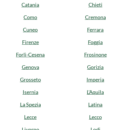
Catania
Chieti
Como
Cremona
Cuneo
Ferrara
Firenze
Foggia
Forlì-Cesena
Frosinone
Genova
Gorizia
Grosseto
Imperia
Isernia
L'Aquila
La Spezia
Latina
Lecce
Lecco
Livorno
Lodi