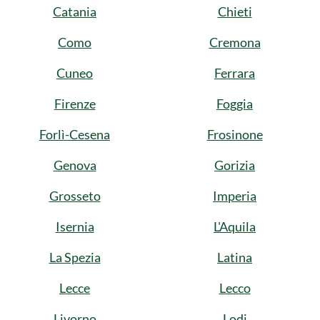
Catania
Chieti
Como
Cremona
Cuneo
Ferrara
Firenze
Foggia
Forlì-Cesena
Frosinone
Genova
Gorizia
Grosseto
Imperia
Isernia
L'Aquila
La Spezia
Latina
Lecce
Lecco
Livorno
Lodi