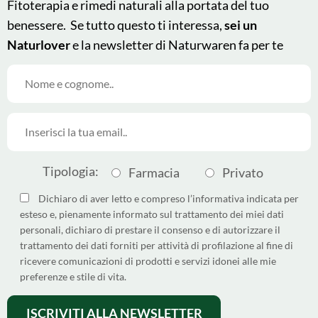
Fitoterapia e rimedi naturali alla portata del tuo
benessere. Se tutto questo ti interessa,
sei un
Naturlover
e la newsletter di Naturwaren fa per te
© 2025 - Naturwaren Italia
This site is protected by
Srl
reCAPTCHA and the Google
Tipologia:
Farmacia
Privato
Made by
Argoserv by
Privacy Policy
and
Terms of
Sandhills Italy
Service
apply.
Dichiaro di aver letto e compreso l’informativa indicata per
esteso e, pienamente informato sul trattamento dei miei dati
Come differenziare i pack
personali, dichiaro di prestare il consenso e di autorizzare il
Dichiarazione di Accessibilità
trattamento dei dati forniti per attività di profilazione al fine di
ricevere comunicazioni di prodotti e servizi idonei alle mie
Privacy policy
preferenze e stile di vita.
Cookie policy
Termini e condizioni