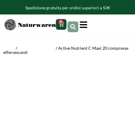
contenuto
Spedizione gratuita per ordini superiori a 50€
0
Home
/
Vitamine e minerali
/ Active Nutrient C Maxi 20 compresse
effervescenti