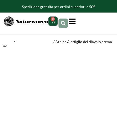
contenuto
Spedizione gratuita per ordini superiori a 50€
0
Home
/
Muscoli e articolazioni
/ Arnica & artiglio del diavolo crema
gel