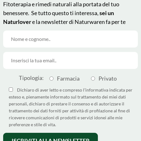
Fitoterapia e rimedi naturali alla portata del tuo
benessere. Se tutto questo ti interessa,
sei un
Naturlover
e la newsletter di Naturwaren fa per te
© 2025 - Naturwaren Italia
This site is protected by
Srl
reCAPTCHA and the Google
Made by
Privacy Policy
and
Terms of
Service
apply.
Argoserv by Sandhills Italy
Come differenziare i pack
Tipologia:
Farmacia
Privato
Dichiarazione di Accessibilità
Dichiaro di aver letto e compreso l’informativa indicata per
esteso e, pienamente informato sul trattamento dei miei dati
Privacy policy
personali, dichiaro di prestare il consenso e di autorizzare il
trattamento dei dati forniti per attività di profilazione al fine di
Cookie policy
ricevere comunicazioni di prodotti e servizi idonei alle mie
preferenze e stile di vita.
Termini e condizioni