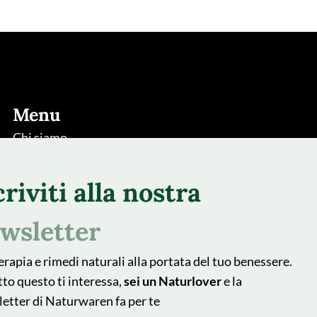
Menu
Chi siamo
Rimedi
criviti alla nostra
Piante
Natur Blog
wsletter
Shop
erapia e rimedi naturali alla portata del tuo benessere.
Area farmacisti
tto questo ti interessa,
sei un Naturlover
e la
Recedere dal contratto qui
etter di Naturwaren fa per te