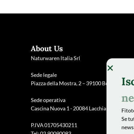
About Us
Naturwaren Italia Srl
Sede legale
Is
Piazza della Mostra, 2 – 39100 Bolzano
ne
Sede operativa
Cascina Nuova 1 - 20084 Lacchiarella (MI)
Fitot
Se tu
P.IVA 01705430211
newsl
Tel: 02.90090083