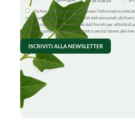
Dichiaro di aver letto e compreso l’informativa indica
informato sul trattamento dei miei dati personali, dichiaro 
di autorizzare il trattamento dei dati forniti per attività di p
ricevere comunicazioni di prodotti e servizi idonei alle mie p