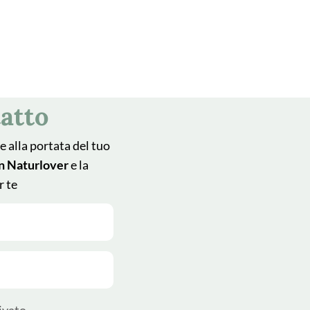
atto
e alla portata del tuo
n Naturlover
e la
r te
ivato