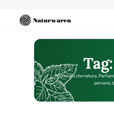
contenuto
Tag:
Molto più che natura. Parliamo 
persona, 